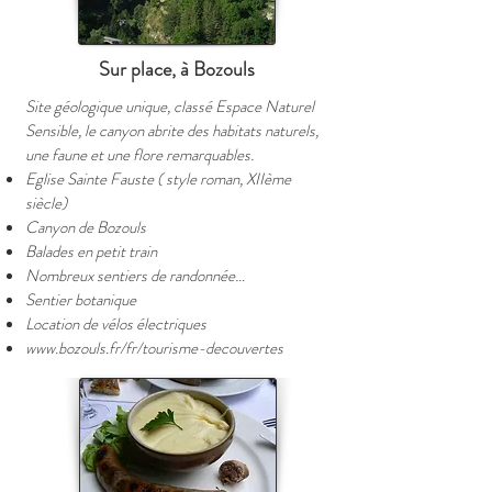
Sur place, à Bozouls
Site géologique unique, classé Espace Naturel
Sensible, le canyon abrite des habitats naturels,
une faune et une flore remarquables.
Eglise Sainte Fauste ( style roman, XIIème
siècle)
Canyon de Bozouls
Balades en petit train
Nombreux sentiers de randonnée…
Sentier botanique
Location de vélos électriques
www.bozouls.fr/fr/tourisme-decouvertes