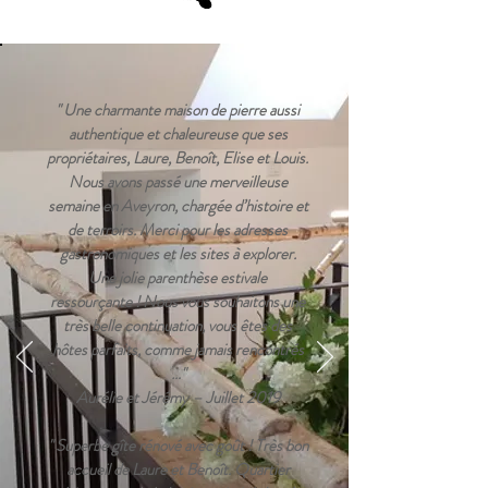
" Une charmante maison de pierre aussi
authentique et chaleureuse que ses
propriétaires, Laure, Benoît, Elise et Louis.
Nous avons passé une merveilleuse
semaine en Aveyron, chargée d’histoire et
de terroirs. Merci pour les adresses
gastronomiques et les sites à explorer.
Une jolie parenthèse estivale
ressourçante ! Nous vous souhaitons une
très belle continuation, vous êtes des
hôtes parfaits, comme jamais rencontrés
…"
Aurélie et Jérémy – Juillet 2019
" Superbe gîte rénové avec goût ! Très bon
accueil de Laure et Benoît. Quartier