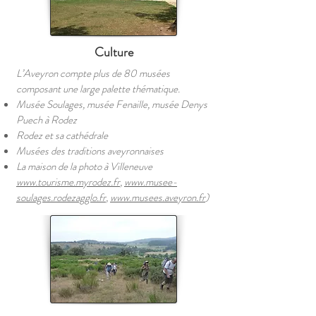
Culture
L’Aveyron compte plus de 80 musées
composant une large palette thématique.
Musée Soulages, musée Fenaille, musée Denys
Puech à Rodez
Rodez et sa cathédrale
Musées des traditions aveyronnaises
La maison de la photo à Villeneuve
www.tourisme.myrodez.fr
,
www.musee-
soulages.rodezagglo.fr
,
www.musees.aveyron.fr
)